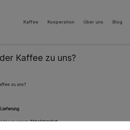
Kaffee
Kooperation
Über uns
Blog
er Kaffee zu uns?
ffee zu uns?
 Lieferung
oder an einem
Abholstandort